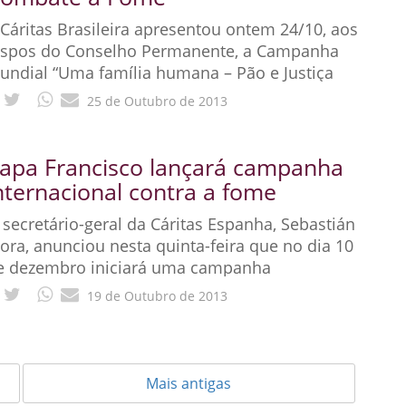
 Cáritas Brasileira apresentou ontem 24/10, aos
ispos do Conselho Permanente, a Campanha
undial “Uma família humana – Pão e Justiça
ara todos”, a ser lançada em 10
25 de Outubro de 2013
apa Francisco lançará campanha
nternacional contra a fome
 secretário-geral da Cáritas Espanha, Sebastián
ora, anunciou nesta quinta-feira que no dia 10
e dezembro iniciará uma campanha
nternacional para combater a fome
19 de Outubro de 2013
Mais antigas