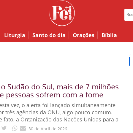
Liturgia
Santo do dia
Orações
Bíblia
o Sudão do Sul, mais de 7 milhões
e pessoas sofrem com a fome
esta vez, o alerta foi lançado simultaneamente
or três agências da ONU, algo pouco comum.
e fato, a Organização das Nações Unidas para a
limentação e a Agricultura
30 de Abril de 2026