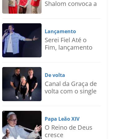
Shalom convoca a
juventude para
uma nova voz de
esperança,
Lançamento
Ressoa
Serei Fiel Até o
Fim, lançamento
de Nilton Junior
De volta
Canal da Graça de
volta com o single
“Se Eu Puder Pedir
Assim”
Papa Leão XIV
O Reino de Deus
cresce