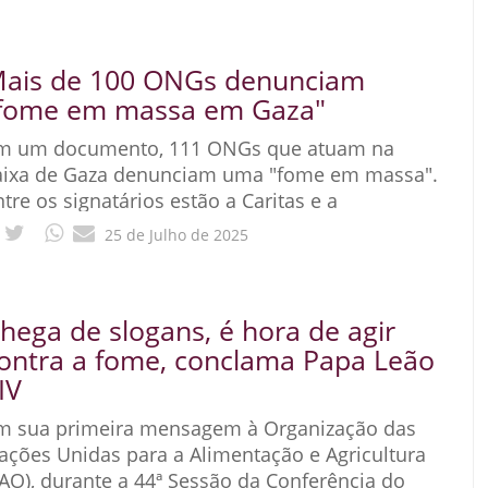
ais de 100 ONGs denunciam
fome em massa em Gaza"
m um documento, 111 ONGs que atuam na
aixa de Gaza denunciam uma "fome em massa".
ntre os signatários estão a Caritas e a
rganização de Ajuda Humanitária Médicos Sem
25 de Julho de 2025
hega de slogans, é hora de agir
ontra a fome, conclama Papa Leão
IV
m sua primeira mensagem à Organização das
ações Unidas para a Alimentação e Agricultura
FAO), durante a 44ª Sessão da Conferência do