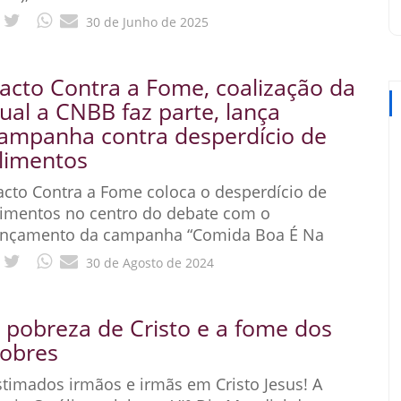
rganismo, o Papa Leão XIV fez
30 de Junho de 2025
acto Contra a Fome, coalização da
ual a CNBB faz parte, lança
ampanha contra desperdício de
limentos
acto Contra a Fome coloca o desperdício de
limentos no centro do debate com o
ançamento da campanha “Comida Boa É Na
oca e Não na Boca do Lixo”, que mostra a
30 de Agosto de 2024
elação
 pobreza de Cristo e a fome dos
obres
stimados irmãos e irmãs em Cristo Jesus! A