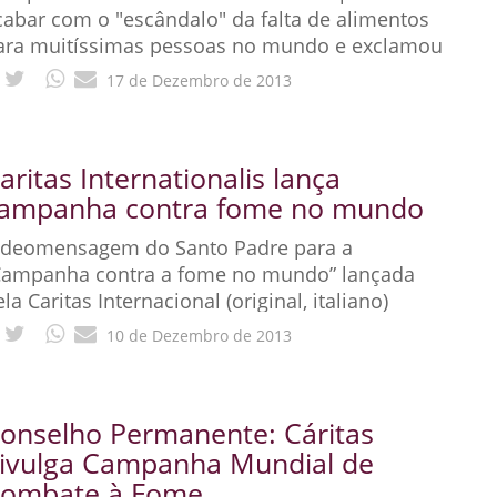
cabar com o "escândalo" da falta de alimentos
ara muitíssimas pessoas no mundo e exclamou
uma mensagem dirigida à humanidade:
17 de Dezembro de 2013
aritas Internationalis lança
ampanha contra fome no mundo
ideomensagem do Santo Padre para a
Campanha contra a fome no mundo” lançada
la Caritas Internacional (original, italiano)
Queridos irmãos e queridas irmãs, Hoje
10 de Dezembro de 2013
onselho Permanente: Cáritas
ivulga Campanha Mundial de
ombate à Fome