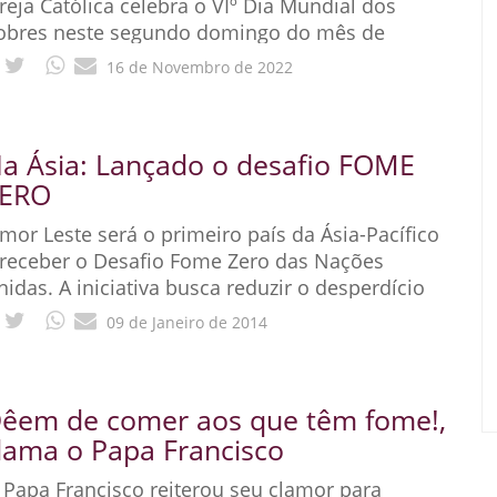
greja Católica celebra o VIº Dia Mundial dos
obres neste segundo domingo do mês de
ovembro. E a mensagem do nosso Papa
16 de Novembro de 2022
a Ásia: Lançado o desafio FOME
ERO
imor Leste será o primeiro país da Ásia-Pacífico
 receber o Desafio Fome Zero das Nações
nidas. A iniciativa busca reduzir o desperdício
limentar e garantir acesso à
09 de Janeiro de 2014
êem de comer aos que têm fome!,
lama o Papa Francisco
 Papa Francisco reiterou seu clamor para