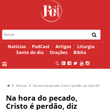
Notícias
PodCast
Artigos
Liturgia
Santo do dia
Orações
Bíblia
Notícias
Na hora do pecado, Cristo é perdão, diz Leão XIV
Na hora do pecado,
Cristo é perdão, diz