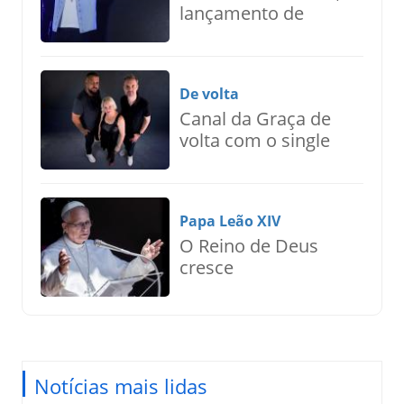
lançamento de
Nilton Junior
De volta
Canal da Graça de
volta com o single
“Se Eu Puder Pedir
Assim”
Papa Leão XIV
O Reino de Deus
cresce
silenciosamente
pelo amor
Notícias mais lidas