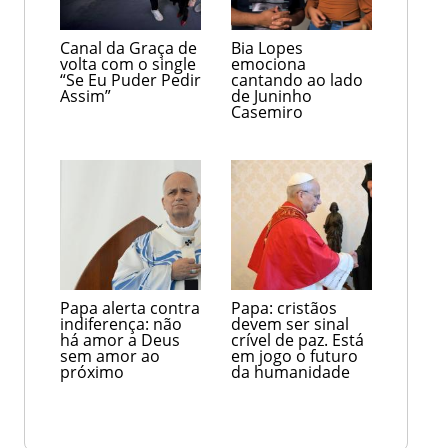
Canal da Graça de
Bia Lopes
volta com o single
emociona
“Se Eu Puder Pedir
cantando ao lado
Assim”
de Juninho
Casemiro
Papa alerta contra
Papa: cristãos
indiferença: não
devem ser sinal
há amor a Deus
crível de paz. Está
sem amor ao
em jogo o futuro
próximo
da humanidade