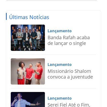
Últimas Notícias
Lançamento
Banda Rafah acaba
de lançar o single
“Deus do
Impossível”
Lançamento
Missionário Shalom
convoca a juventude
para uma nova voz
de esperança,
Ressoa
Lançamento
Serei Fiel Até o Fim,