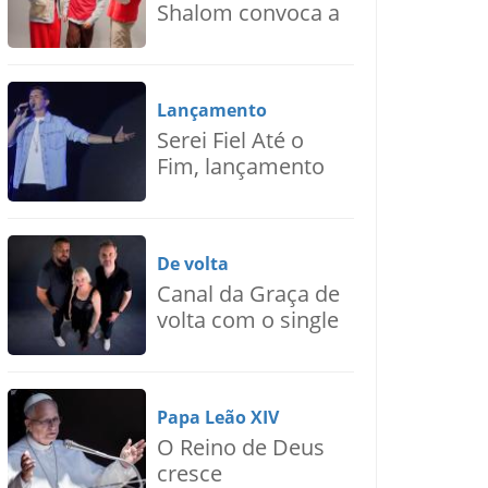
Shalom convoca a
juventude para
uma nova voz de
esperança,
Lançamento
Ressoa
Serei Fiel Até o
Fim, lançamento
de Nilton Junior
De volta
Canal da Graça de
volta com o single
“Se Eu Puder Pedir
Assim”
Papa Leão XIV
O Reino de Deus
cresce