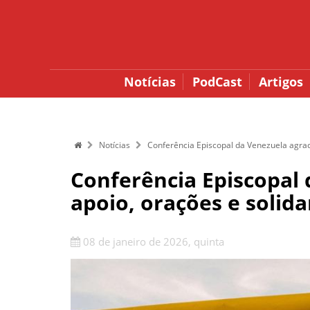
Notícias
PodCast
Artigos
Notícias
Conferência Episcopal da Venezuela agra
Conferência Episcopal
apoio, orações e solid
08 de janeiro de 2026, quinta