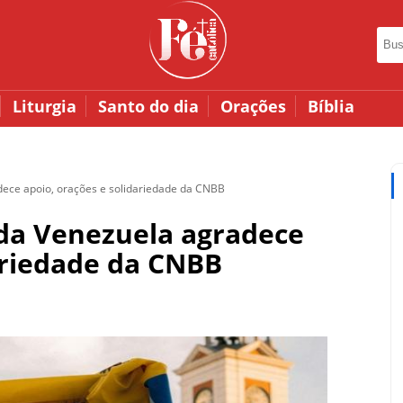
Liturgia
Santo do dia
Orações
Bíblia
dece apoio, orações e solidariedade da CNBB
 da Venezuela agradece
ariedade da CNBB