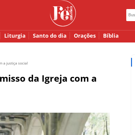
Liturgia
Santo do dia
Orações
Bíblia
 a justiça social
misso da Igreja com a