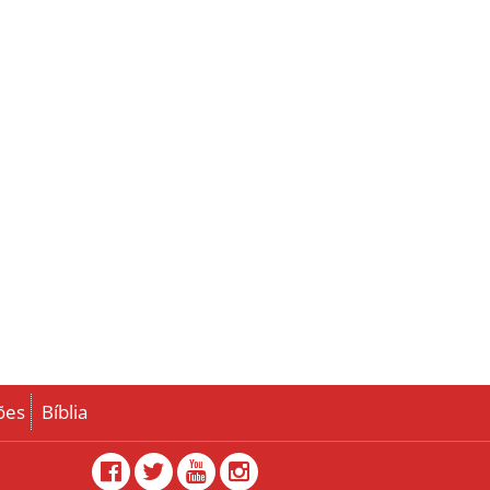
ões
Bíblia