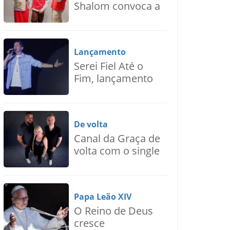
Shalom convoca a
juventude para
uma nova voz de
esperança,
Lançamento
Ressoa
Serei Fiel Até o
Fim, lançamento
de Nilton Junior
De volta
Canal da Graça de
volta com o single
“Se Eu Puder Pedir
Assim”
Papa Leão XIV
O Reino de Deus
cresce