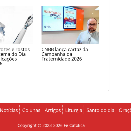
vozes e rostos
CNBB lança cartaz da
tema do Dia
Campanha da
icações
Fraternidade 2026
26
Notícias
Colunas
Artigos
Liturgia
Santo do dia
Oraç
Copyright © 2023-2026
Fé Católica