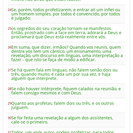
Se, porém, todos profetizarem, e entrar ali um infiel ou
24
um homem simples, por todos é convencido, por todos
é julgado;
os segredos do seu coração tornam-se manifestos.
25
Então, prostrado com a face em terra, adorará a Deus e
proclamará que Deus está realmente entre vós.
Em suma, que dizer, irmãos? Quando vos reunis, quem
26
dentre vós tem um cântico, um ensinamento, uma
revelação, um discurso em línguas, uma interpretação a
fazer - que isto se faça de modo a edificar.
Se há quem fala em línguas, não falem senão dois ou
27
três, quando muito, e cada um por sua vez, e haja
alguém que interprete.
Se não houver intérprete, fiquem calados na reunião, e
28
falem consigo mesmos e com Deus.
Quanto aos profetas, falem dois ou três, e os outros
29
julguem.
Se for feita uma revelação a algum dos assistentes,
30
cale-se o primeiro.
Todos, um após outro, podeis profetizar, para todos
31