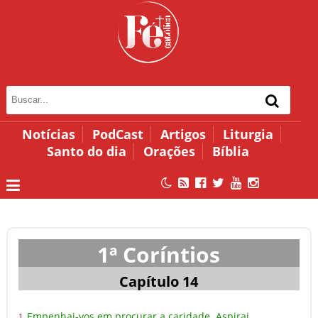
Notícias
PodCast
Artigos
Liturgia
Santo do dia
Orações
Bíblia
1ª Coríntios
Capítulo 14
Empenhai-vos em procurar a caridade. Aspirai
1