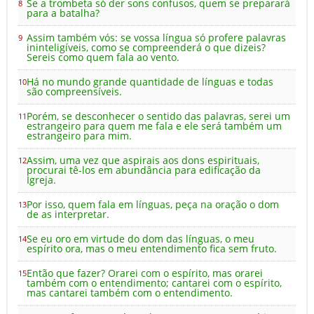
Se a trombeta só der sons confusos, quem se preparará
8
para a batalha?
Assim também vós: se vossa língua só profere palavras
9
ininteligíveis, como se compreenderá o que dizeis?
Sereis como quem fala ao vento.
Há no mundo grande quantidade de línguas e todas
10
são compreensíveis.
Porém, se desconhecer o sentido das palavras, serei um
11
estrangeiro para quem me fala e ele será também um
estrangeiro para mim.
Assim, uma vez que aspirais aos dons espirituais,
12
procurai tê-los em abundância para edificação da
Igreja.
Por isso, quem fala em línguas, peça na oração o dom
13
de as interpretar.
Se eu oro em virtude do dom das línguas, o meu
14
espírito ora, mas o meu entendimento fica sem fruto.
Então que fazer? Orarei com o espírito, mas orarei
15
também com o entendimento; cantarei com o espírito,
mas cantarei também com o entendimento.