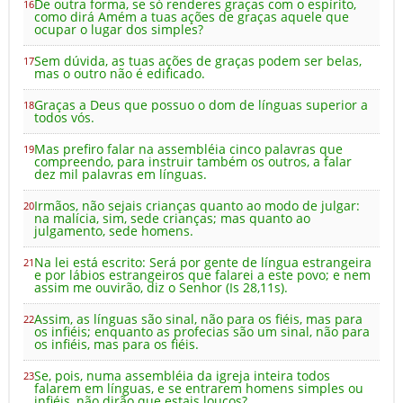
De outra forma, se só renderes graças com o espírito,
16
como dirá Amém a tuas ações de graças aquele que
ocupar o lugar dos simples?
Sem dúvida, as tuas ações de graças podem ser belas,
17
mas o outro não é edificado.
Graças a Deus que possuo o dom de línguas superior a
18
todos vós.
Mas prefiro falar na assembléia cinco palavras que
19
compreendo, para instruir também os outros, a falar
dez mil palavras em línguas.
Irmãos, não sejais crianças quanto ao modo de julgar:
20
na malícia, sim, sede crianças; mas quanto ao
julgamento, sede homens.
Na lei está escrito: Será por gente de língua estrangeira
21
e por lábios estrangeiros que falarei a este povo; e nem
assim me ouvirão, diz o Senhor (Is 28,11s).
Assim, as línguas são sinal, não para os fiéis, mas para
22
os infiéis; enquanto as profecias são um sinal, não para
os infiéis, mas para os fiéis.
Se, pois, numa assembléia da igreja inteira todos
23
falarem em línguas, e se entrarem homens simples ou
infiéis, não dirão que estais loucos?