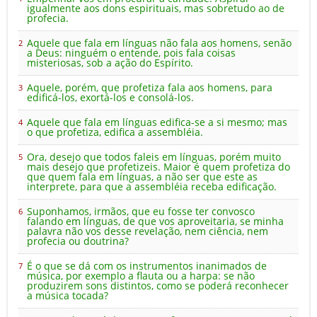
igualmente aos dons espirituais, mas sobretudo ao de
profecia.
Aquele que fala em línguas não fala aos homens, senão
2
a Deus: ninguém o entende, pois fala coisas
misteriosas, sob a ação do Espírito.
Aquele, porém, que profetiza fala aos homens, para
3
edificá-los, exortá-los e consolá-los.
Aquele que fala em línguas edifica-se a si mesmo; mas
4
o que profetiza, edifica a assembléia.
Ora, desejo que todos faleis em línguas, porém muito
5
mais desejo que profetizeis. Maior é quem profetiza do
que quem fala em línguas, a não ser que este as
interprete, para que a assembléia receba edificação.
Suponhamos, irmãos, que eu fosse ter convosco
6
falando em línguas, de que vos aproveitaria, se minha
palavra não vos desse revelação, nem ciência, nem
profecia ou doutrina?
É o que se dá com os instrumentos inanimados de
7
música, por exemplo a flauta ou a harpa: se não
produzirem sons distintos, como se poderá reconhecer
a música tocada?