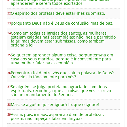
aprenderem e serem todos exortados.
O espírito dos profetas deve estar-lhes submisso,
32
porquanto Deus não é Deus de confusão, mas de paz.
33
Como em todas as igrejas dos santos, as mulheres
34
estejam caladas nas assembléias: não lhes é permitido
falar, mas devem estar submissas, como também
ordena a lei.
Se querem aprender alguma coisa, perguntem-na em
35
casa aos seus maridos, porque é inconveniente para
uma mulher falar na assembléia.
Porventura foi dentre vós que saiu a palavra de Deus?
36
Ou veio ela tão-somente para vós?
Se alguém se julga profeta ou agraciado com dons
37
espirituais, reconheça que as coisas que vos escrevo
são um mandamento do Senhor.
Mas, se alguém quiser ignorá-lo, que o ignore!
38
Assim, pois, irmãos, aspirai ao dom de profetizar;
39
porém, não impeçais falar em línguas.